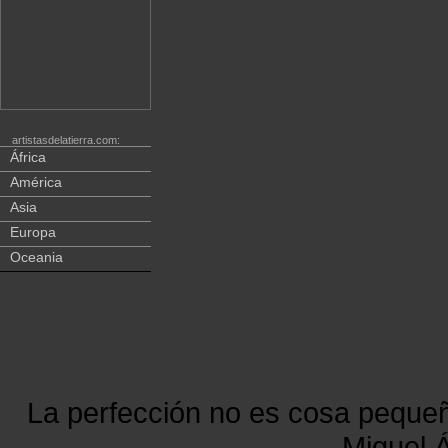
artistasdelatierra.com:
África
América
Asia
Europa
Oceania
La perfección no es cosa peque
Miguel Á