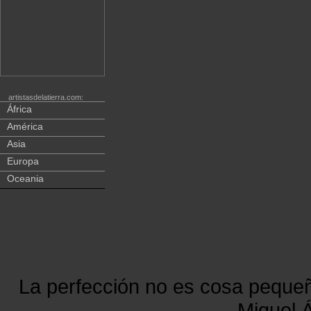
artistasdelatierra.com:
África
América
Asia
Europa
Oceania
La perfección no es cosa peque
Miguel Á