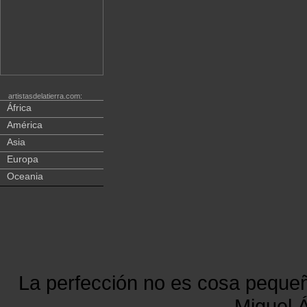
artistasdelatierra.com:
África
América
Asia
Europa
Oceania
La perfección no es cosa peque
Miguel Á