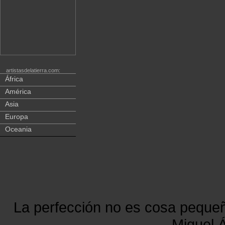
artistasdelatierra.com:
África
América
Asia
Europa
Oceania
La perfección no es cosa peque
Miguel Á