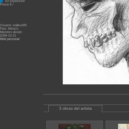
En exposición
Precio € /
Usuario: seijikun89
País: México
Miembro desde:
2008-10-21
Web personal
3 obras del artista