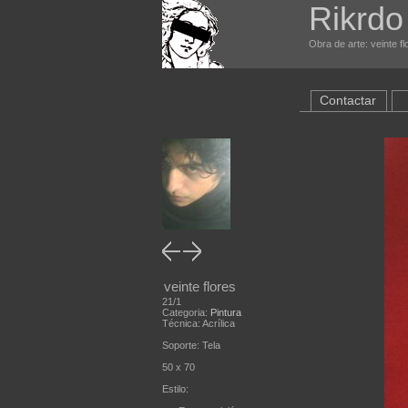
Rikrdo
Obra de arte: veinte fl
Contactar
veinte flores
21/1
Categoria:
Pintura
Técnica: Acrílica
Soporte: Tela
50 x 70
Estilo: