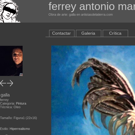
ferrey antonio mar
Obra de arte: galla en artistasdelatierra.com
Contactar
Galeria
Crítica
galla
ferrey
Categoria:
Pintura
Técnica: Oleo
Tamaño: Figura1 (22x16)
Estilo:
Hiperrealismo