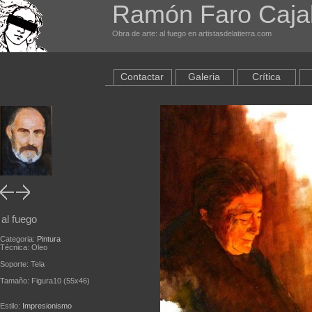
Ramón Faro Caja
Obra de arte: al fuego en artistasdelatierra.com
Contactar
Galeria
Crítica
al fuego
Categoria:
Pintura
Técnica: Oleo
Soporte: Tela
Tamaño: Figura10 (55x46)
Estilo:
Impresionismo