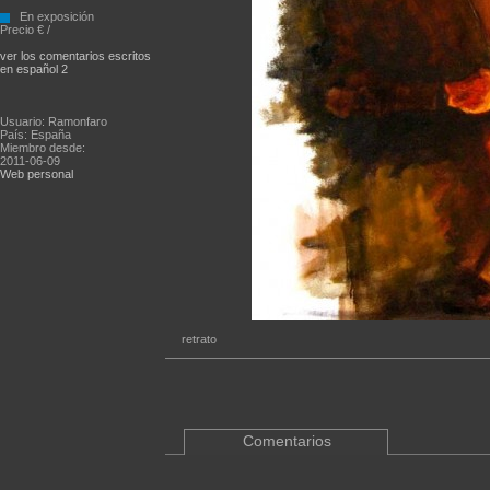
En exposición
Precio € /
ver los comentarios escritos
en español 2
Usuario: Ramonfaro
País: España
Miembro desde:
2011-06-09
Web personal
retrato
Comentarios