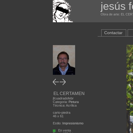
jesús 
Obra de arte: EL CER
Contactar
EL CERTAMEN
jfcuadradofebr
Categoria:
Pintura
Técnica: Acrílica
carto-piedra
46 x 61
Estilo:
Impresionismo
En venta