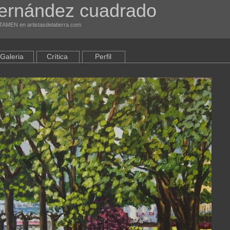
fernández cuadrado
TAMEN en artistasdelatierra.com
Galeria
Crítica
Perfil