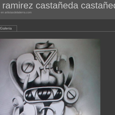
o ramirez castañeda castañe
en artistasdelatierra.com
Galeria