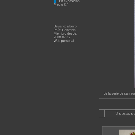
En exposición
Precio € /
Usuario: albeiro
País: Colombia
Miembro desde:
2008-07-17
Web personal
de la serie de san a
3 obras de