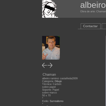
albeir
Obra de arte: Chaman 
Contactar
Chaman
albeiro ramirez castañeda2009
Categoria:
Dibujo
Técnica: Carbón
sobre papel
Soporte: Papel
sobre marco
50 x 70
*
Estilo:
Surrealismo
*