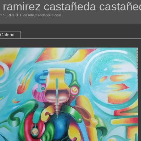
o ramirez castañeda castañe
 Y SERPIENTE en artistasdelatierra.com
Galeria