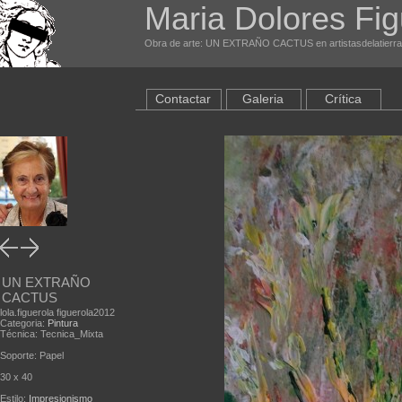
Maria Dolores Fig
Obra de arte: UN EXTRAÑO CACTUS en artistasdelatierr
Contactar
Galeria
Crítica
UN EXTRAÑO
CACTUS
lola.figuerola figuerola2012
Categoria:
Pintura
Técnica: Tecnica_Mixta
Soporte: Papel
30 x 40
Estilo:
Impresionismo