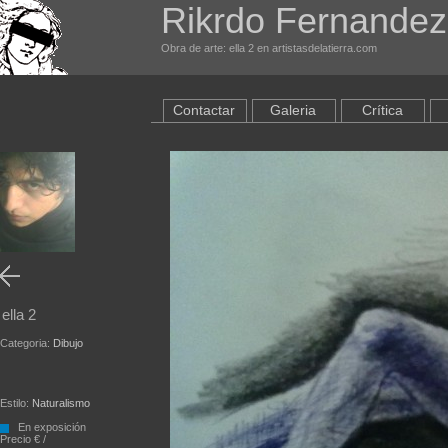
Rikrdo Fernandez
Obra de arte: ella 2 en artistasdelatierra.com
Contactar
Galeria
Crítica
ella 2
Categoria:
Dibujo
Estilo:
Naturalismo
En exposición
Precio € /