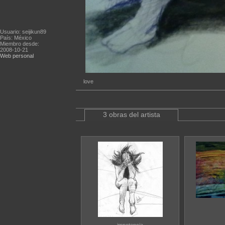
Usuario: seijikun89
País: México
Miembro desde:
2008-10-21
Web personal
love
3 obras del artista