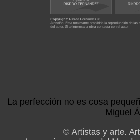
impotencia
RIKRDO FERNANDEZ
RIKRD
Copyright:
Rikrdo Fernandez ©
Atención: Esta totalmante prohibida la reproducción de las 
del autor. Si te interesa la obra contacta con el autor.
La perfección no es cosa peque
Miguel Á
©
Artistas y arte. Art