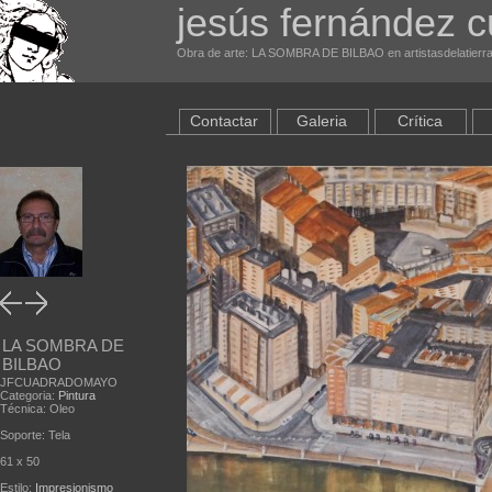
jesús fernández 
Obra de arte: LA SOMBRA DE BILBAO en artistasdelatierr
Contactar
Galeria
Crítica
LA SOMBRA DE
BILBAO
JFCUADRADOMAYO
Categoria:
Pintura
Técnica: Oleo
Soporte: Tela
61 x 50
Estilo:
Impresionismo