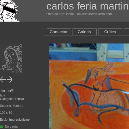
carlos feria martin
Obra de arte: Innnn!!! en artistasdelatierra.com
Contactar
Galeria
Crítica
Innnn!!!
hoy
Categoria:
Dibujo
Soporte: Madera
100 x 50
Estilo:
Impresionismo
En venta