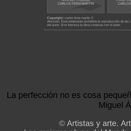
Señoritas croquetas
Fondo mari
CARLOS FERIA MARTIN
CARLOS
Copyright:
carlos feria martin ©
Atención: Esta totalmante prohibida la reproducción de las 
del autor. Si te interesa la obra contacta con el autor.
La perfección no es cosa peque
Miguel Á
©
Artistas y arte. Art