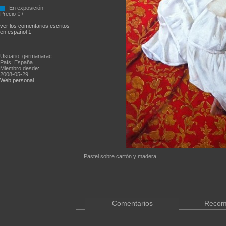
En exposición
Precio € /
ver los comentarios escritos
en español 1
Usuario: germanarac
País: España
Miembro desde:
2008-05-29
Web personal
Pastel sobre cartón y madera.
Comentarios
Recom