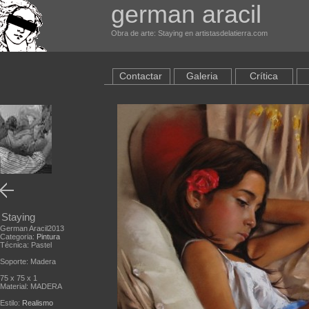
german aracil
Obra de arte: Staying en artistasdelatierra.com
Contactar
Galeria
Crítica
Staying
German Aracil2013
Categoria:
Pintura
Técnica: Pastel
Soporte: Madera
75 x 75 x 1
Material: MADERA
Estilo:
Realismo