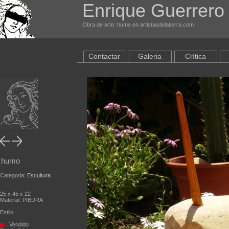
Enrique Guerrero
Obra de arte: humo en artistasdelatierra.com
Contactar
Galeria
Crítica
humo
Categoria:
Escultura
25 x 45 x 22
Material: PIEDRA
Estilo:
Vendido