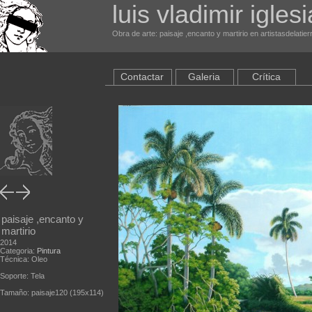
luis vladimir igles
Obra de arte: paisaje ,encanto y martirio en artistasdelatie
Contactar
Galeria
Crítica
paisaje ,encanto y
martirio
2014
Categoria:
Pintura
Técnica: Oleo
Soporte: Tela
Tamaño: paisaje120 (195x114)