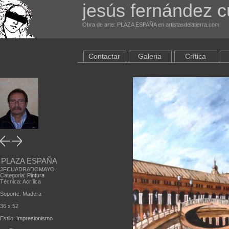
jesús fernández 
Obra de arte: PLAZA ESPAÑA en artistasdelatierra.com
Contactar
Galeria
Crítica
PLAZA ESPAÑA
JFCUADRADOMAYO
Categoria:
Pintura
Técnica: Acrílica
Soporte: Madera
36 x 52
Estilo:
Impresionismo