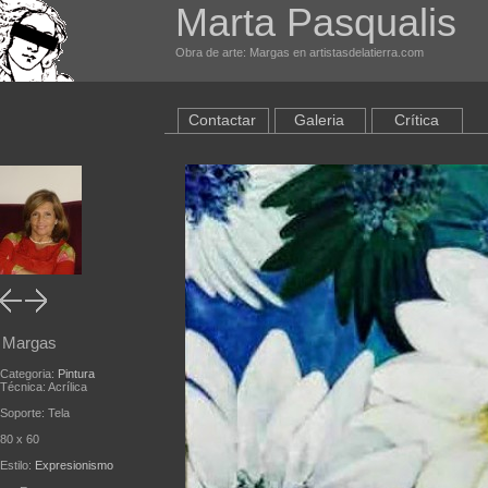
Marta Pasqualis
Obra de arte: Margas en artistasdelatierra.com
Contactar
Galeria
Crítica
Margas
Categoria:
Pintura
Técnica: Acrílica
Soporte: Tela
80 x 60
Estilo:
Expresionismo