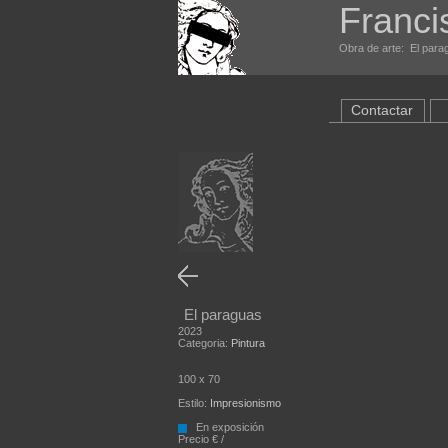
Franci
Obra de arte: El parag
Contactar
El paraguas
2023
Categoria:
Pintura
100 x 70
Estilo:
Impresionismo
En exposición
Precio € /