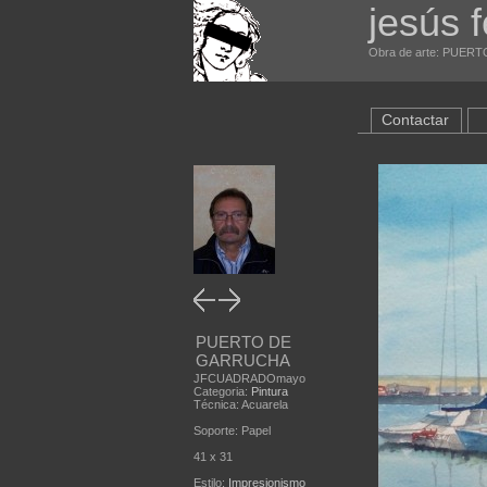
jesús 
Obra de arte: PUERT
Contactar
PUERTO DE
GARRUCHA
JFCUADRADOmayo
Categoria:
Pintura
Técnica: Acuarela
Soporte: Papel
41 x 31
Estilo:
Impresionismo