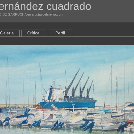
fernández cuadrado
O DE GARRUCHA en artistasdelatierra.com
Galeria
Crítica
Perfil