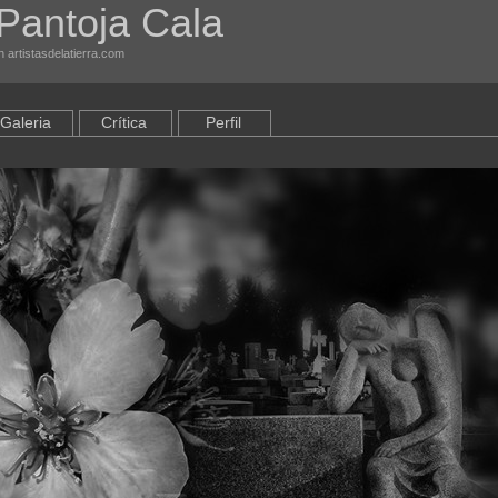
Pantoja Cala
n artistasdelatierra.com
Galeria
Crítica
Perfil