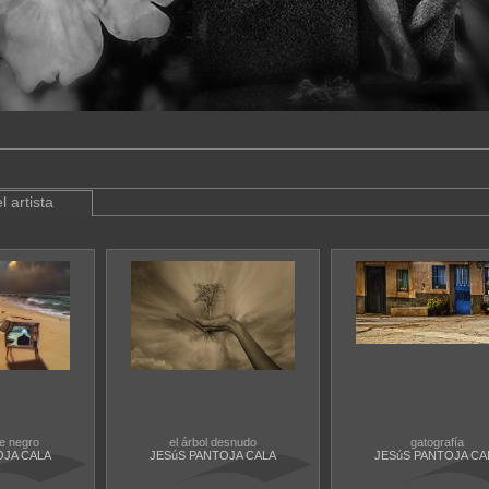
l artista
e negro
el árbol desnudo
gatografía
OJA CALA
JESúS PANTOJA CALA
JESúS PANTOJA CA