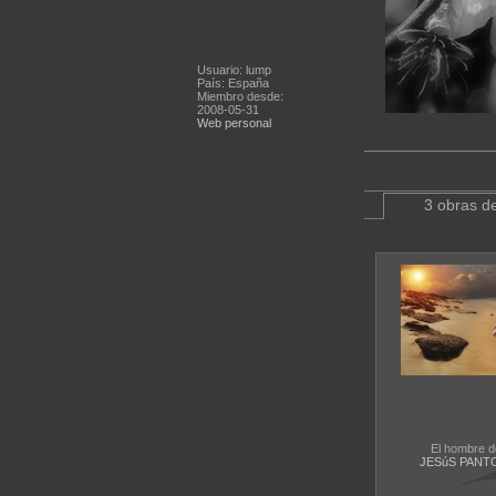
Usuario: lump
País: España
Miembro desde:
2008-05-31
Web personal
3 obras de
El hombre d
JESúS PANT