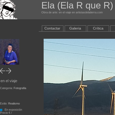
Ela (Ela R que R
Obra de arte: en el viaje en artistasdelatierra.com
Contactar
Galeria
Crítica
en el viaje
Categoria:
Fotografia
Estilo:
Realismo
En exposición
Precio € /