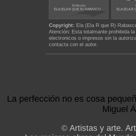
Reflexión
ELA (ELA R QUE R) RABASCO...
ELA (ELA R 
Copyright:
Ela (Ela R que R) Rabas
Atención: Esta totalmante prohibida l
electronicos o impresos sin la autoriza
contacta con el autor.
La perfección no es cosa peque
Miguel Á
©
Artistas y arte. Art