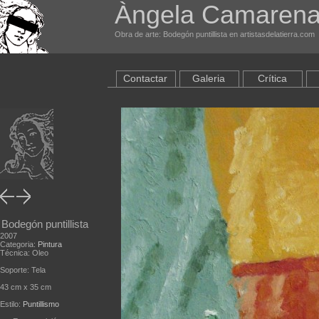
Àngela Camarena
Obra de arte: Bodegón puntillista en artistasdelatierra.com
Contactar
Galeria
Crítica
Bodegón puntillista
2007
Categoria:
Pintura
Técnica: Oleo
Soporte: Tela
43 cm x 35 cm
Estilo:
Puntillismo