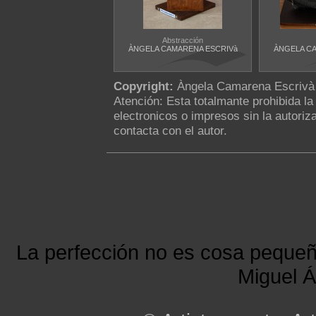
Abstracción
ÀNGELA CAMARENA ESCRIVà
ÀNGELA C
Copyright:
Àngela Camarena Escrivà
Atención: Esta totalmante prohibida l
electronicos o impresos sin la autoriza
contacta con el autor.
La perfección no es cosa peque
Miguel Á