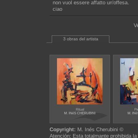
non vuol essere affatto un'offesa.
ciao
V
3 obras del artista
Ritual
Pi
M. INéS CHERUBINI
M. IN
Copyright:
M. Inés Cherubini ©
Atención: Esta totalmante prohibida l