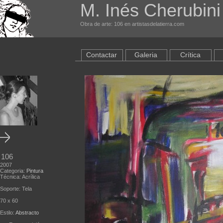
M. Inés Cherubini
Obra de arte: 106 en artistasdelatierra.com
Contactar
Galeria
Crítica
106
2007
Categoria:
Pintura
Técnica: Acrílica
Soporte: Tela
70 x 60
Estilo:
Abstracto