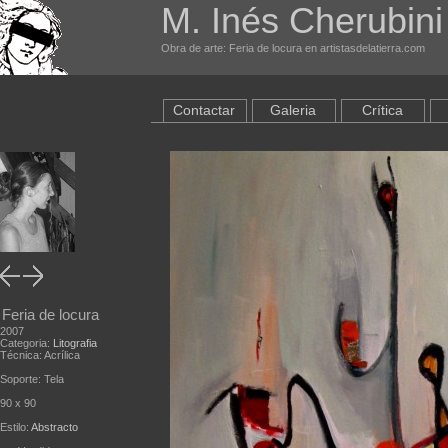
M. Inés Cherubini
Obra de arte: Feria de locura en artistasdelatierra.com
Contactar
Galeria
Crítica
Feria de locura
2007
Categoria:
Litografia
Técnica: Acrílica
Soporte: Tela
90 x 90
Estilo:
Abstracto