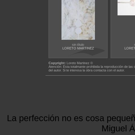
sin título
LORETO MARTINEZ
LORET
Copyright:
Loreto Martinez ©
Atención: Esta totalmante prohibida la reproducción de las 
del autor. Si te interesa la obra contacta con el autor.
La perfección no es cosa peque
Miguel Á