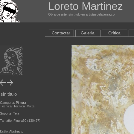
Loreto Martinez
Obra de arte: sin título en artistasdelatierra.com
Contactar
Galeria
Crítica
sin título
Categoria:
Pintura
Técnica: Tecnica_Mixta
Soporte: Tela
Tamaño: Figura60 (130x97)
Estilo:
Abstracto