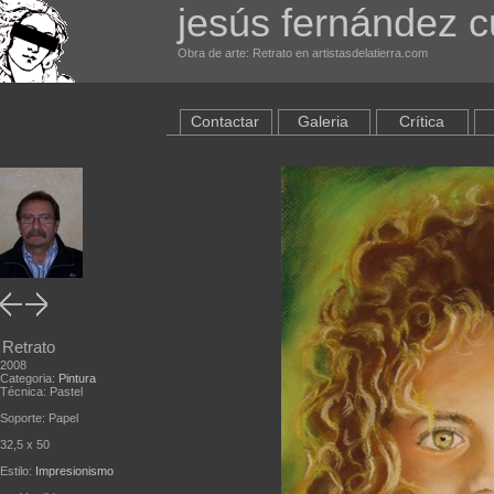
jesús fernández 
Obra de arte: Retrato en artistasdelatierra.com
Contactar
Galeria
Crítica
Retrato
2008
Categoria:
Pintura
Técnica: Pastel
Soporte: Papel
32,5 x 50
Estilo:
Impresionismo