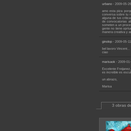
urbano
- 2009-05-26
amo esta piza porq
conversa sobre tu r
alguna de tus criti
de convocatorias ab
someten a un proces
gente no tiene oprt
manera creativa y ar
ginolop
- 2009-05-11
bel lavoro Vincent...
ciao
marisaok
- 2009-01-
Excelente Freijanez,
es increible es escul
un abrazo,
Marisa
3 obras de