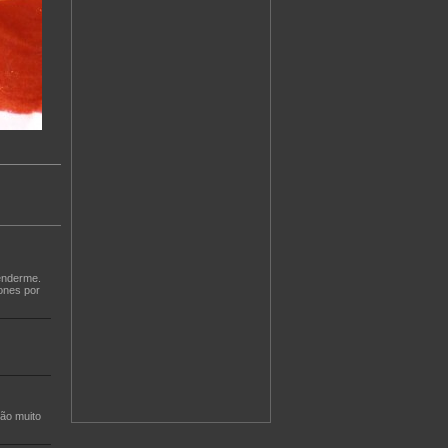
enderme.
iones por
ão muito