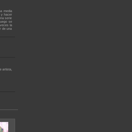
na media
 y hacer
na serie
luego se
veces la
ar de una
 artista,