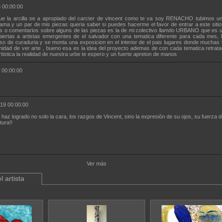
 00:00:00
ue la arcilla se a apropiado del carcter de vincent como te va soy RENACHO tubimos u
ama y un par de mis piezas queria saber si puedes hacerme el favor de entrar a este sitio
cas o comentarios sobre alguns de las piezas es la de mi colectivo llamdo URBANO que es u
iertas a artistas emergentes de el salvador con una tematica diferente para cada mes, 
o de curaduria y se monta una exposicion en el interior de el pais lugares donde muchas 
unidad de ver arte , bueno esa es la idea del proyecto ademas de con cada tematica retrat
tistica la realidad de nuestra urbe te espero y un fuerte apreton de manos
 00:00:00
19 00:00:00
 haz logrado no solo la cara, los razgos de Vincent, sino la expresión de su ojos, su fuerza de
tura!!
Ver más
l artista