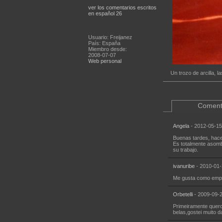
ver los comentarios escritos
en español 26
Usuario: Freijanez
País: España
Miembro desde:
2008-07-07
Web personal
Un trozo de arcilla, 
Coment
Angela
- 2012-05-15
Buenas tardes, hace
Es totalmente asombr
su trabajo.
ivanuribe
- 2010-01-
Me gusta como emplea
Orbetelli
- 2009-09-2
Primeiramente quero
belas,gostei muito d