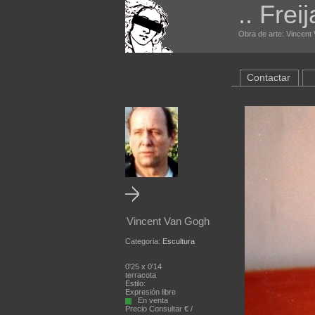
.. Frei
Obra de arte: Vincent 
Contactar
Vincent Van Gogh
Categoria:
Escultura
0'25 x 0'14
terracota
Estilo:
Expresión libre
En venta
Precio Consultar € /