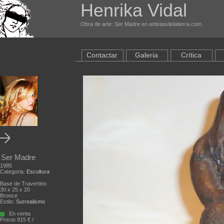
Henrika Vidal
Obra de arte: Ser Madre en artistasdelatierra.com
Contactar
Galeria
Crítica
Ser Madre
1985
Categoria:
Escultura
Base de Travertino
30 x 25 x 20
Bronce
Estilo:
Surrealismo
En venta
Precio 915 € /