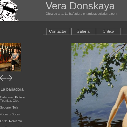
Vera Donskaya
Obra de arte: La bañadora en artistasdelatierra.com
Contactar
Galeria
Crítica
La bañadora
Categoria:
Pintura
Técnica: Oleo
Soporte: Tela
40cm. x 30cm.
Estilo:
Realismo