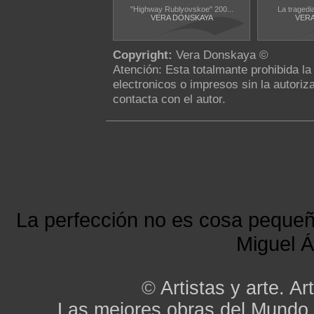
"Highway Rublyovskoe" 200...
La tragedi
VERA DONSKAYA
VERA
Copyright:
Vera Donskaya ©
Atención: Esta totalmante prohibida l
electronicos o impresos sin la autoriza
contacta con el autor.
La perfección no es cosa peque
Miguel Á
©
Artistas y arte. Art
Las mejores obras del Mundo