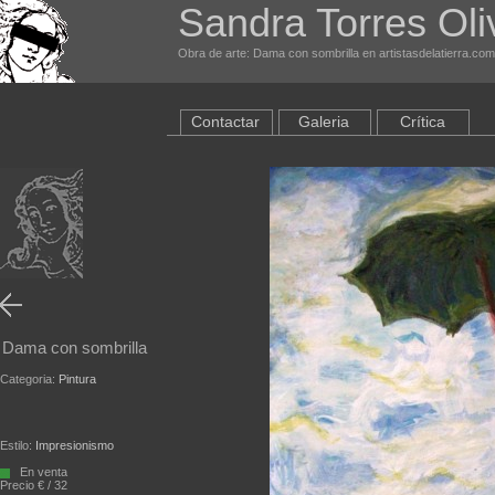
Sandra Torres Oli
Obra de arte: Dama con sombrilla en artistasdelatierra.com
Contactar
Galeria
Crítica
Dama con sombrilla
Categoria:
Pintura
Estilo:
Impresionismo
En venta
Precio € / 32