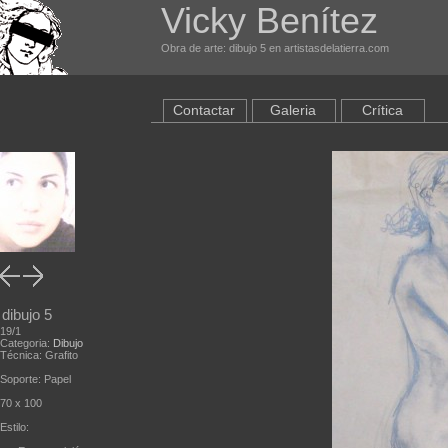
Vicky Benítez
Obra de arte: dibujo 5 en artistasdelatierra.com
Contactar
Galeria
Crítica
dibujo 5
19/1
Categoria:
Dibujo
Técnica: Grafito
Soporte: Papel
70 x 100
Estilo: