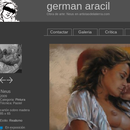
german aracil
Obra de arte: Neus en artistasdelatierra.com
Contactar
Galeria
Crítica
Neus
2009
Categoria:
Pintura
Técnica: Pastel
cartón sobre madera
85 x 65
Estilo:
Realismo
En exposición