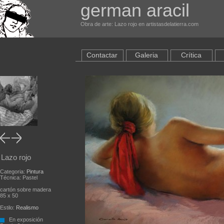
german aracil
Obra de arte: Lazo rojo en artistasdelatierra.com
Contactar
Galeria
Crítica
Lazo rojo
Categoria:
Pintura
Técnica: Pastel
cartón sobre madera
85 x 50
Estilo:
Realismo
En exposición