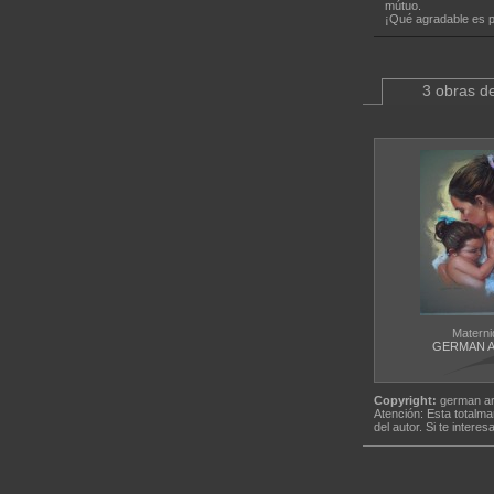
mútuo.
¡Qué agradable es pa
3 obras de
Materni
GERMAN A
Copyright:
german ar
Atención: Esta totalma
del autor. Si te interes