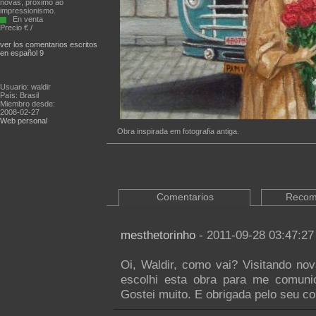
novas, próximo ao
impressionismo.
En venta
Precio € /
ver los comentarios escritos
en español 9
Usuario: waldir
País: Brasil
Miembro desde:
2008-02-27
Web personal
Obra inspirada em fotografia antiga.
Comentarios
Recom
mesthetorinho
- 2011-09-28 03:47:27
Oi, Waldir, como vai? Visitando no
escolhi esta obra para me comuni
Gostei muito. E obrigada pelo seu c