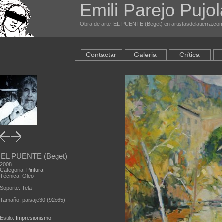
Emili Parejo Pujol
Obra de arte: EL PUENTE (Beget) en artistasdelatierra.co
Contactar
Galeria
Crítica
EL PUENTE (Beget)
2008
Categoria:
Pintura
Técnica: Oleo
Soporte: Tela
Tamaño: paisaje30 (92x65)
Estilo:
Impresionismo