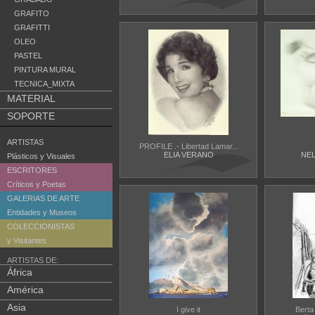
GRAFITO
GRAFITTI
OLEO
PASTEL
PINTURA MURAL
TECNICA_MIXTA
MATERIAL
SOPORTE
ARTISTAS
PROFILE .- Libertad Lamar...
ELIA VERANO
NE
Plásticos y Visuales
ESCRITORES
Críticos y Poetas
GALERIAS DE ARTE
Entidades y Museos
COLECCIONISTAS
y Visitantes
ARTISTAS DE:
África
América
Asia
I give it
Berta 