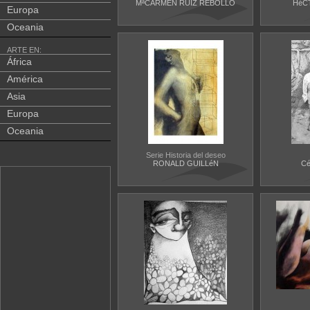
MªCARMEN RUIZ REBOLLO
HéC
Europa
Oceania
ARTE EN:
África
América
Asia
Europa
Oceania
Serie Historia del deseo
RONALD GUILLéN
C