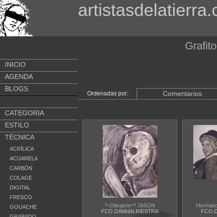
artistasdelatierra
Grafit
INICIO
AGENDA
BLOGS
Comentarios
Ordenadas por:
CATEGORIA
ESTILO
TÉCNICA
ACRÍLICA
ACUARELA
CARBÓN
COLAGE
DIGITAL
FRESCO
º~Dibujarte~º JASON
Hermanos
GOUACHE
FCO.DAMIáN RIESTRA
FCO.D
GRABADO