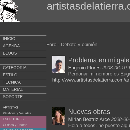
artistasdelatierra
INICIO
Foro - Debate y opinión
AGENDA
BLOGS
Problema en mi gale
Eugenio Flores
2008-06-10 
CATEGORIA
Perdonar mi nombre es Eugen
ESTILO
http://www.artistasdelatierra.com/ar
TÉCNICA
MATERIAL
SOPORTE
ARTISTAS
Nuevas obras
Plásticos y Visuales
Mirian Beatriz Arce
2008-06-
ESCRITORES
Hola a todos, he puesto alg
Críticos y Poetas