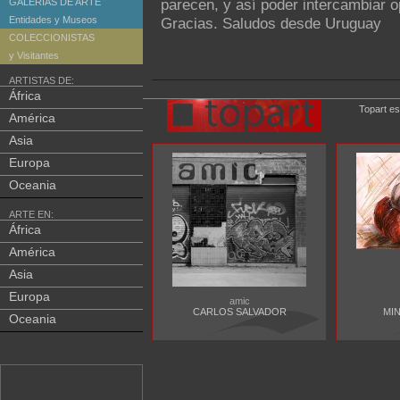
parecen, y así poder intercambiar 
GALERIAS DE ARTE
Entidades y Museos
Gracias. Saludos desde Uruguay
COLECCIONISTAS
y Visitantes
ARTISTAS DE:
África
Topart es
América
Asia
Europa
Oceania
ARTE EN:
África
América
Asia
Europa
amic
CARLOS SALVADOR
MI
Oceania