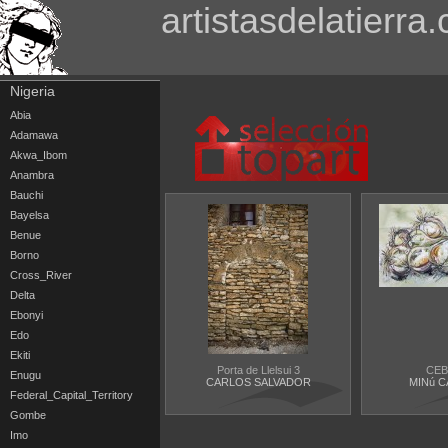
artistasdelatierra
Nigeria
Abia
Adamawa
Akwa_Ibom
Anambra
Bauchi
Bayelsa
Benue
Borno
Cross_River
Delta
Ebonyi
Edo
Ekiti
Porta de Llelsui 3
CEB
Enugu
CARLOS SALVADOR
MINú 
Federal_Capital_Territory
Gombe
Imo