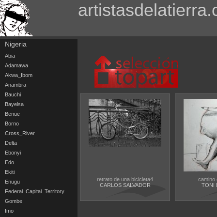
artistasdelatierra
Nigeria
Abia
Adamawa
Akwa_Ibom
Anambra
Bauchi
Bayelsa
Benue
Borno
Cross_River
Delta
Ebonyi
Edo
Ekiti
retrato de una bicicleta4
camino 
Enugu
CARLOS SALVADOR
TONI 
Federal_Capital_Territory
Gombe
Imo