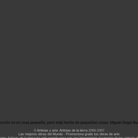
ección no es cosa pequeña, pero está hecha de pequeñas cosas. Miguel Ángel Bu
©
Artistas y arte. Artistas de la tierra
2006-2007
Las mejores obras del Mundo
-
Promociona gratis tus obras de arte
 arte. Artistas de la tierra ha sido creado para ser una herramienta al servicio de los artistas d