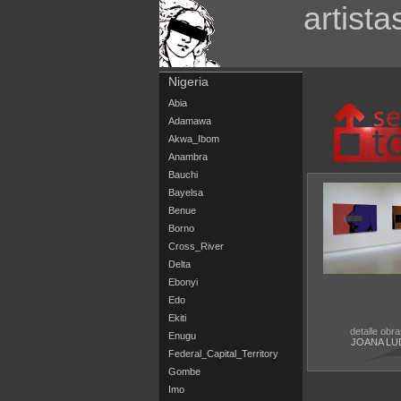
artista
Nigeria
Abia
Adamawa
Akwa_Ibom
Anambra
Bauchi
Bayelsa
Benue
Borno
Cross_River
Delta
Ebonyi
Edo
Ekiti
detalle obra
Enugu
JOANA LU
Federal_Capital_Territory
Gombe
Imo