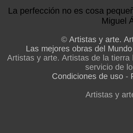
Saraj
La perfección no es cosa peque
Skopje
Sopiste
Miguel Á
Staro Nagoricane
Stip
Struga
©
Artistas y arte. Ar
Strumica
Studenicani
Las mejores obras del Mundo
Suto_Orizari
Artistas y arte. Artistas de la tier
Sveti_Nikole
Tearce
servicio de lo
Tetovo
Condiciones de uso
-
Valandovo
Vasilevo
Veles
Artistas y art
Vevcani
Vinica
Vranestica
Vrapciste
Zajas
Zelenikovo
Zelino