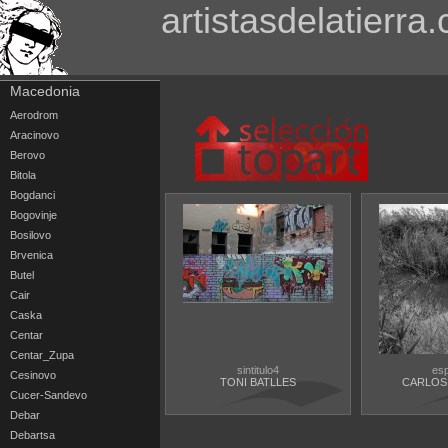
artistasdelatierra
Macedonia
Aerodrom
Aracinovo
Berovo
Bitola
Bogdanci
Bogovinje
Bosilovo
Brvenica
Butel
Cair
Caska
Centar
Centar_Zupa
sintitulo4
es
Cesinovo
TONI BATLLES
CARLOS
Cucer-Sandevo
Debar
Debartsa