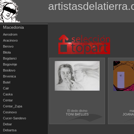
artistasdelatierra
Macedonia
Aerodrom
Aracinovo
Berovo
Bitola
Bogdanci
Bogovinje
Bosilovo
Brvenica
Butel
Cair
Caska
Centar
Centar_Zupa
El dedo divino
ma
Cesinovo
TONI BATLLES
JOANA
Cucer-Sandevo
Debar
Debartsa