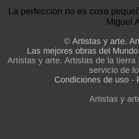
Saraj
La perfección no es cosa peque
Skopje
Sopiste
Miguel Á
Staro Nagoricane
Stip
Struga
©
Artistas y arte. Ar
Strumica
Studenicani
Las mejores obras del Mundo
Suto_Orizari
Artistas y arte. Artistas de la tier
Sveti_Nikole
Tearce
servicio de lo
Tetovo
Condiciones de uso
-
Valandovo
Vasilevo
Veles
Artistas y art
Vevcani
Vinica
Vranestica
Vrapciste
Zajas
Zelenikovo
Zelino