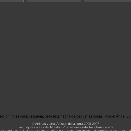
ección no es cosa pequeña, pero está hecha de pequeñas cosas. Miguel Ángel Bu
©
Artistas y arte. Artistas de la tierra
2006-2007
Las mejores obras del Mundo
-
Promociona gratis tus obras de arte
 arte. Artistas de la tierra ha sido creado para ser una herramienta al servicio de los artistas d