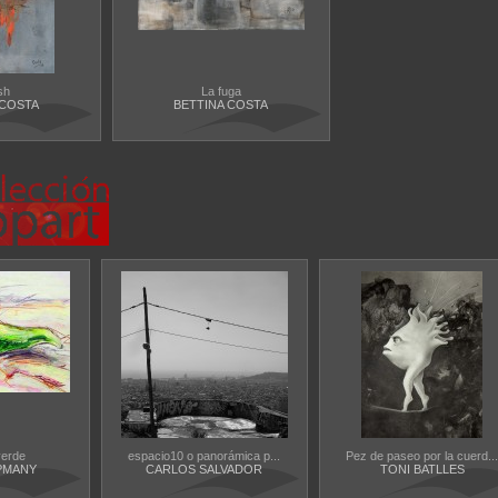
sh
La fuga
 COSTA
BETTINA COSTA
verde
espacio10 o panorámica p...
Pez de paseo por la cuerd...
PMANY
CARLOS SALVADOR
TONI BATLLES