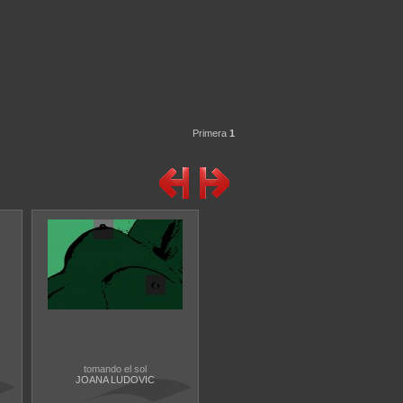
Primera
1
tomando el sol
JOANA LUDOVIC