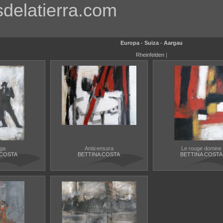
sdelatierra.com
Europa
-
Suiza
-
Aargau
Rheinfelden
|
nga
Anticensura
Le rouge domine
 COSTA
BETTINA COSTA
BETTINA COSTA