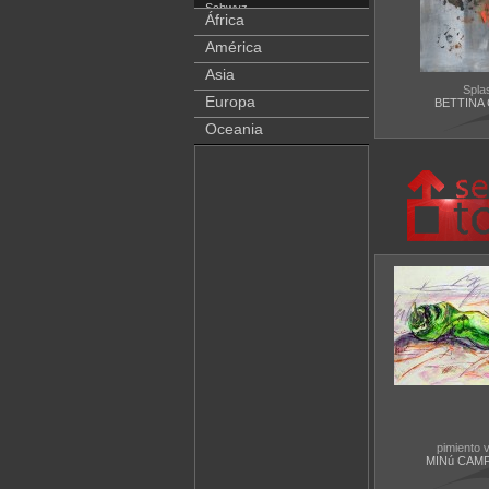
Schwyz
África
Solothurn
América
Thurgau
Asia
Ticino
Spla
Uri
Europa
BETTINA
Valais
Oceania
Vaud
Zug
Zurich
pimiento 
MINú CAM