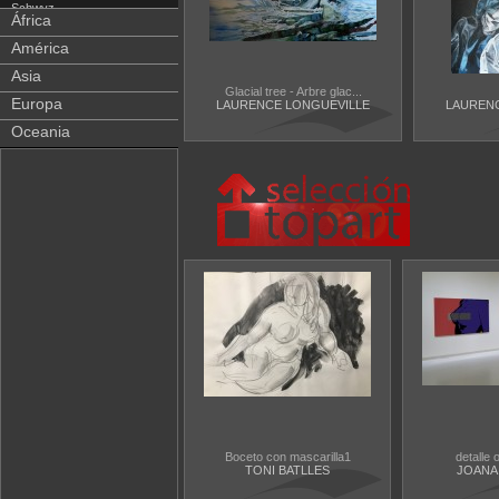
Schwyz
África
Solothurn
América
Thurgau
Asia
Ticino
Glacial tree - Arbre glac...
Uri
Europa
LAURENCE LONGUEVILLE
LAUREN
Valais
Oceania
Vaud
Zug
Zurich
Boceto con mascarilla1
detalle 
TONI BATLLES
JOANA