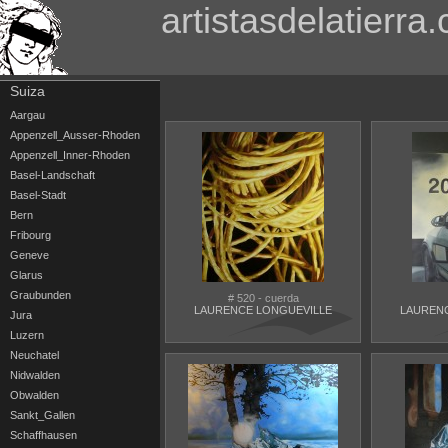
artistasdelatierra
Suiza
Aargau
Appenzell_Ausser-Rhoden
Appenzell_Inner-Rhoden
Basel-Landschaft
Basel-Stadt
Bern
Fribourg
Geneve
Glarus
Graubunden
# 520 - cuerda
LAURENCE LONGUEVILLE
LAUREN
Jura
Luzern
Neuchatel
Nidwalden
Obwalden
Sankt_Gallen
Schaffhausen