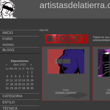
artistasdelatierra
Agenda
INICIO
Topart es una 
FORO
artistasdela
AGENDA
BLOGS
Exposiciones
<
Abril, 2023
>
Lu
Ma
Mi
Ju
Vi
Sa
Do
1
2
3
4
5
6
7
8
9
10
11
12
13
14
15
16
17
18
19
20
21
22
23
24
25
26
27
28
29
30
front
bl
JOANA LUDOVIC
JO
CATEGORIA
ESTILO
TÉCNICA